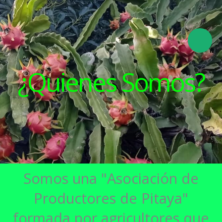
Ir
al
contenido
¿Quienes Somos?
Somos una "Asociación de
Productores de Pitaya"
formada por agricultores que